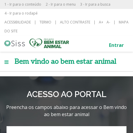
1 - Ir para o conteúdo
2 - Ir para o menu
3 - Ir para a busca
4 - Ir para o rodapé
ACESSIBILIDADE
|
TERMO
|
ALTO CONTRASTE
|
A+
A-
|
MAPA
DO SITE
Entrar
Bem vindo ao bem estar animal
ACESSO AO PORTAL
Preencha os campos abaixo para acessar o Bem vindo
ao bem estar animal