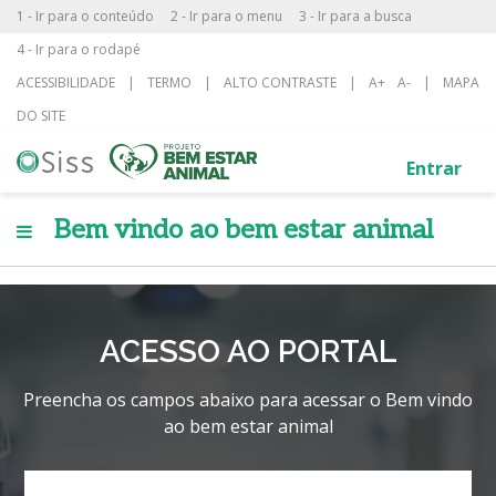
1 - Ir para o conteúdo
2 - Ir para o menu
3 - Ir para a busca
4 - Ir para o rodapé
ACESSIBILIDADE
|
TERMO
|
ALTO CONTRASTE
|
A+
A-
|
MAPA
DO SITE
Entrar
Bem vindo ao bem estar animal
ACESSO AO PORTAL
Preencha os campos abaixo para acessar o Bem vindo
ao bem estar animal